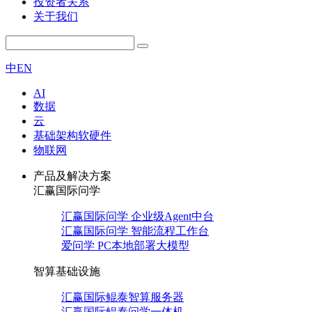
投资者关系
关于我们
中
EN
AI
数据
云
基础架构软硬件
物联网
产品及解决方案
汇赢国际问学
汇赢国际问学 企业级Agent中台
汇赢国际问学 智能流程工作台
爱问学 PC本地部署大模型
智算基础设施
汇赢国际鲲泰智算服务器
汇赢国际鲲泰问学一体机