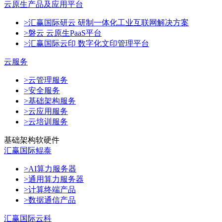
云原生产品及应用平台
>汇赢国际研云 研制一体化工业互联网解决方案
>磐云 云原生PaaS平台
>汇赢国际云印 数字化文印管理平台
云服务
>云管理服务
>安全服务
>基础架构服务
>云应用服务
>云培训服务
基础架构软硬件
汇赢国际鲲泰
>AI算力服务器
>通用算力服务器
>计算终端产品
>数据通信产品
汇赢国际云科