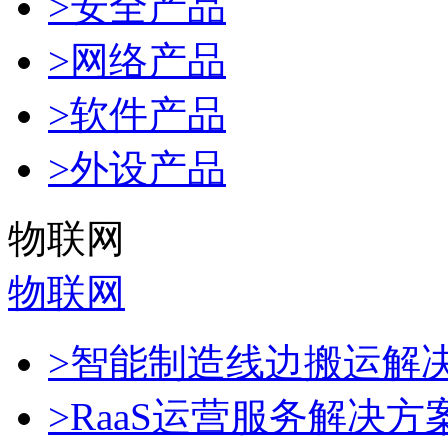
>安全产品
>网络产品
>软件产品
>外设产品
物联网
物联网
>智能制造线边搬运解
>RaaS运营服务解决方