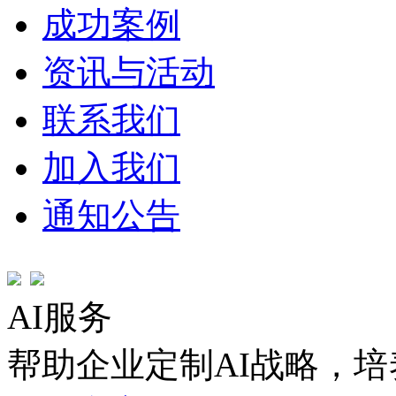
成功案例
资讯与活动
联系我们
加入我们
通知公告
AI服务
帮助企业定制AI战略，培养