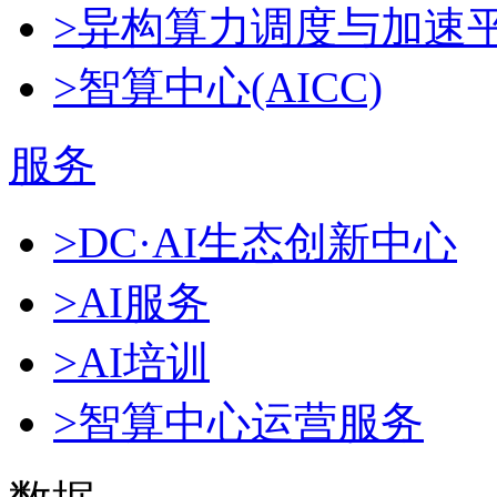
>异构算力调度与加速
>智算中心(AICC)
服务
>DC·AI生态创新中心
>AI服务
>AI培训
>智算中心运营服务