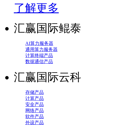
了解更多
汇赢国际鲲泰
AI算力服务器
通用算力服务器
计算终端产品
数据通信产品
汇赢国际云科
存储产品
计算产品
安全产品
网络产品
软件产品
外设产品