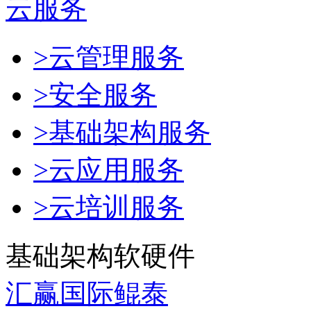
云服务
>云管理服务
>安全服务
>基础架构服务
>云应用服务
>云培训服务
基础架构软硬件
汇赢国际鲲泰