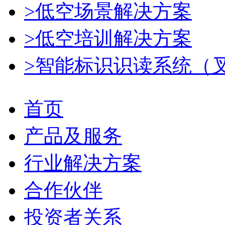
>低空场景解决方案
>低空培训解决方案
>智能标识识读系统（
首页
产品及服务
行业解决方案
合作伙伴
投资者关系