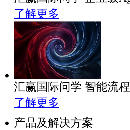
了解更多
汇赢国际问学 智能流
了解更多
产品及解决方案