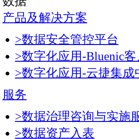
数据
产品及解决方案
>数据安全管控平台
>数字化应用-Blueni
>数字化应用-云捷集成
服务
>数据治理咨询与实施
>数据资产入表