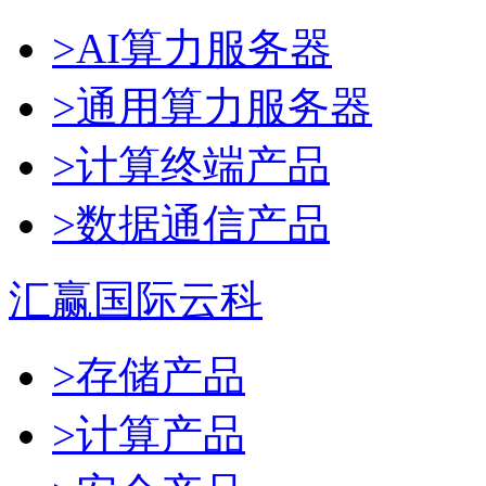
>AI算力服务器
>通用算力服务器
>计算终端产品
>数据通信产品
汇赢国际云科
>存储产品
>计算产品