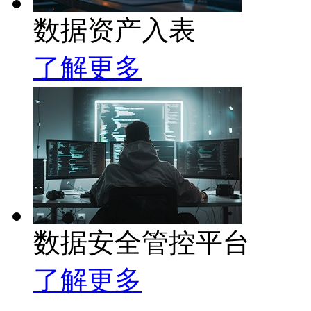
数据资产入表
了解更多
数据安全管控平台
了解更多